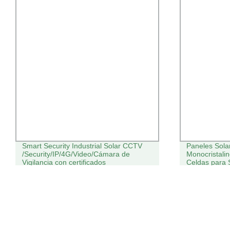
Smart Security Industrial Solar CCTV
Paneles Sola
/Security/IP/4G/Video/Cámara de
Monocristali
Vigilancia con certificados
Celdas para 
IP66/CE/TUV-Sud Fábrica/con panel
Soalr