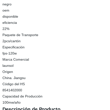
negro
oem
disponible
eficiencia
22%
Paquete de Transporte
2pcs/cartón
Especificación
fps-120w
Marca Comercial
launsol
Origen
China. Jiangsu
Código del HS
8541402000
Capacidad de Producción
100mw/año
Descripción de Producto