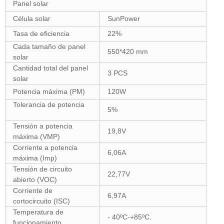
Panel solar
Célula solar
SunPower
Tasa de eficiencia
22%
Cada tamaño de panel
550*420 mm
solar
Cantidad total del panel
3 PCS
solar
Potencia máxima (PM)
120W
Tolerancia de potencia
5%
Tensión a potencia
19,8V
máxima (VMP)
Corriente a potencia
6,06A
máxima (Imp)
Tensión de circuito
22,77V
abierto (VOC)
Corriente de
6,97A
cortocircuito (ISC)
Temperatura de
- 40ºC-+85ºC.
funcionamiento