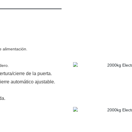
tura
e alimentación.
dero.
tura/cierre de la puerta.
ierre automático ajustable.
da.
 producto