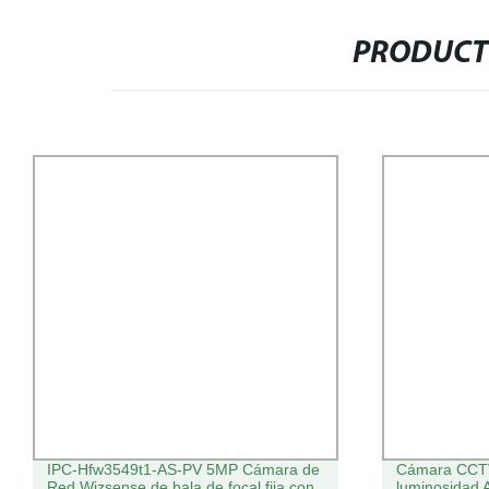
PRODUCT
IPC-Hfw3549t1-AS-PV 5MP Cámara de
Cámara CCTV
Red Wizsense de bala de focal fija con
luminosidad 