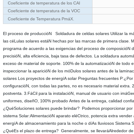
Coeficiente de temperatura de los CAI
Coeficiente de temperatura de la VOC
Coeficiente de Temperatura PmáX.
El proceso de produccióN Soldadura de celdas solares Utilizar la m
las céLulas solares estáN hechas por las marcas de primera clase.
programa de acuerdo a las exigencias del proceso de composicióN d
precisióN, alta eficiencia, baja tasa de defectos. La soldadura auto
exceso de material de soporte. 100% de la automatizacióN de todo el
inspeccionar la aparicióN de los móDulos solares antes de la lamina
solares Los proyectos de energíA solar Preguntas frecuentes P:¿Por
configuracióN, con todas las partes, no es necesario material extra. 
postventa. 3.FáCil para la instalacióN, manual de usuario con imáGe
uniformes, diseñO, 100% probado Antes de la entrega, calidad confia
¿QuéSoluciones solares puede brindar? Podemos proporcionar por deba
sistema Solar:AlimentacióN aparato eléCtrico, potencia extra vender 
energíA de almacenamiento para la noche o díAs lluviosos Sistema So
¿QuéEs el plazo de entrega? Generalmente, se llevaráAlrededor de 7