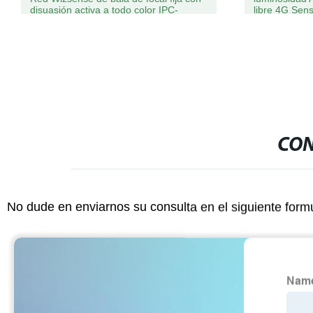
disuasión activa a todo color IPC-
libre 4G Sen
Hfw3549t1-AS-PV
Lmparas Sol
calle todo en
CON
No dude en enviarnos su consulta en el siguiente form