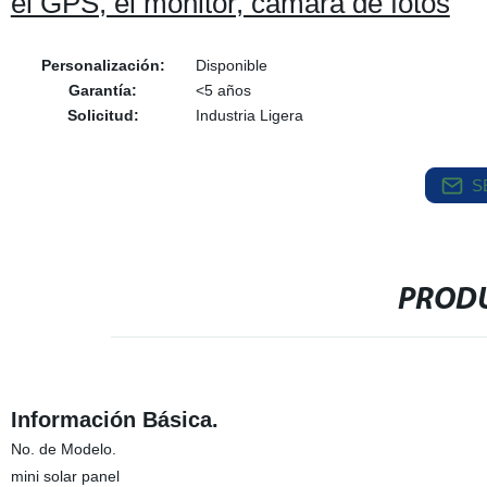
el GPS, el monitor, cámara de fotos
Personalización:
Disponible
Garantía:
<5 años
Solicitud:
Industria Ligera
S
PRODU
Información Básica.
No. de Modelo.
mini solar panel