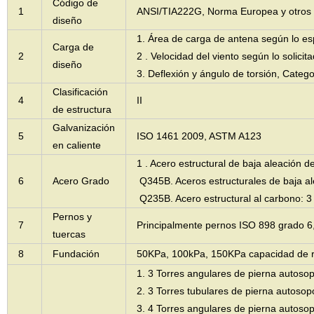
Código de
1
ANSI/TIA222G, Norma Europea y otros
diseño
1. Área de carga de antena según lo esp
Carga de
2
2 . Velocidad del viento según lo solicita
diseño
3. Deflexión y ángulo de torsión, Catego
Clasificación
4
II
de estructura
Galvanización
5
ISO 1461 2009, ASTM A123
en caliente
1 . Acero estructural de baja aleación 
6
Acero Grado
Q345B. Aceros estructurales de baja al
Q235B. Acero estructural al carbono: 
Pernos y
7
Principalmente pernos ISO 898 grado 6,
tuercas
8
Fundación
50KPa, 100kPa, 150KPa capacidad de r
1. 3 Torres angulares de pierna autoso
2. 3 Torres tubulares de pierna autosop
3. 4 Torres angulares de pierna autoso