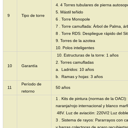
4. 4 Torres tubulares de pierna autosop
5. Mástil teñido
9
Tipo de torre
6 . Torre Monopole
7 . Torre camuflada: Árbol de Palma, ár
8 . Torre RDS: Despliegue rápido del Sit
9. Torres de la azotea
10. Polos inteligentes
10. Estructuras de la torre: 1 años
2. Torres camufladas
10
Garantía
a. Ladridos: 10 años
b. Ramas y hojas: 3 años
Período de
11
50 años
retorno
1 . Kits de pintura (normas de la OACI):
naranja/rojo internacional y blanco marfi
48V. Luz de aviación: 220V/2 Luz doble
3 . Sistema de rayos: Pararrayos con 
y barras colectoras de acero recubiertas