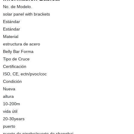
No. de Modelo.
solar panel with brackets
Estándar
Estándar
Material
estructura de acero
Belly Bar Forma
Tipo de Cruce
Certificación
ISO, CE, ectn/pvoc/coc
Condición
Nueva
altura
10-200m
vida útil
20-30years
puerto
puerto de ningbo/puerto de shanghai