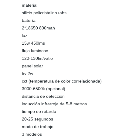
material
silicio policristalino+abs
batería
2*18650 800mah
luz
15w 450lms
flujo luminoso
120-130lm/vatio
panel solar
5v 2w
cct (temperatura de color correlacionada)
3000-6500k (opcional)
distancia de detección
inducción infrarroja de 5-8 metros
tiempo de retardo
20-25 segundos
modo de trabajo
3 modelos