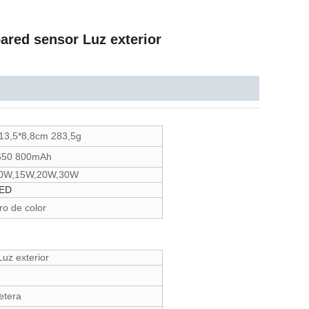
ared sensor Luz exterior
13,5*8,8cm 283,5g
650 800mAh
0W,15W,20W,30W
ED
o de color
uz exterior
retera