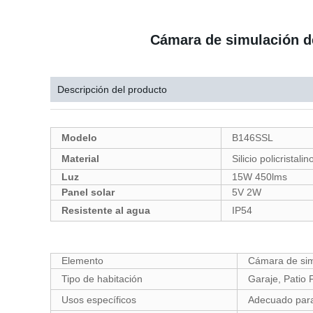
Cámara de simulación de
Descripción del producto
Modelo
B146SSL
Material
Silicio policristal
Luz
15W 450lms
Panel solar
5V 2W
Resistente al agua
IP54
Elemento
Cámara de sim
Tipo de habitación
Garaje, Patio F
Usos específicos
Adecuado para p