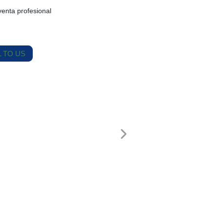
venta profesional
 TO US