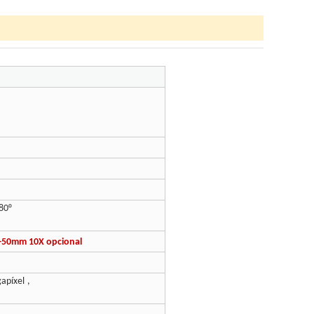
80
°
-50mm 10X opcional
gapíxel
,