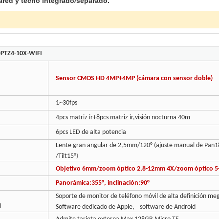
ared y techo integrado/separado.
TZ4-10X-WIFI
Sensor CMOS HD 4MP+4MP (cámara con sensor doble)
1~30fps
4pcs matriz ir+8pcs matriz ir,visión nocturna 40m
6pcs LED de alta potencia
Lente gran angular de 2,5mm/120° (ajuste manual de Pan1
/Tilt15
°
)
Objetivo 6mm/zoom óptico 2,8-12mm 4X/zoom óptico 5
Panorámica:355°, inclinación:90°
Soporte de monitor de teléfono móvil de alta definición me
l
Software dedicado de Apple,
software de Android