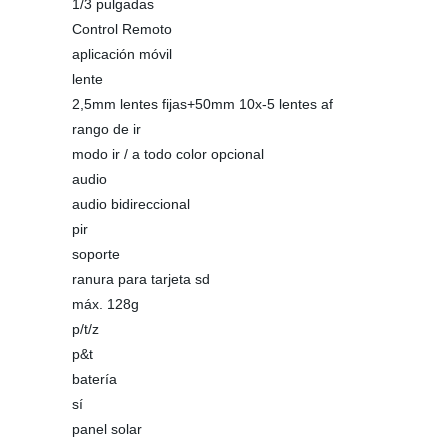
1/3 pulgadas
Control Remoto
aplicación móvil
lente
2,5mm lentes fijas+50mm 10x-5 lentes af
rango de ir
modo ir / a todo color opcional
audio
audio bidireccional
pir
soporte
ranura para tarjeta sd
máx. 128g
p/t/z
p&t
batería
sí
panel solar