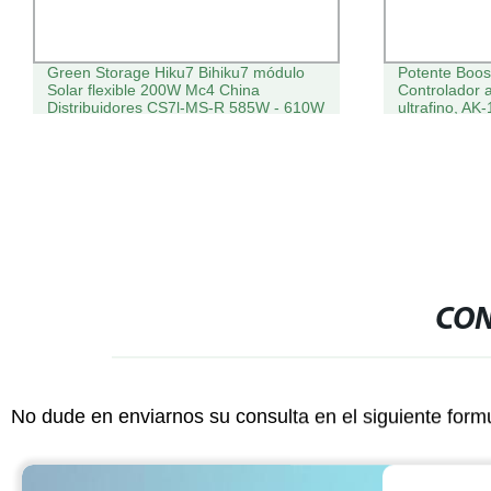
Green Storage Hiku7 Bihiku7 módulo
Potente Boos
Solar flexible 200W Mc4 China
Controlador a
Distribuidores CS7l-MS-R 585W - 610W
ultrafino, AK
420W 250W Monocrystalline 48V Solar
Mitsubishi Ga
Panel para cámara CCTV
gratis
CON
No dude en enviarnos su consulta en el siguiente form