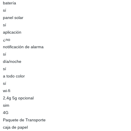
batería
sí
panel solar
sí
aplicación
¿no
notificación de alarma
sí
día/noche
sí
a todo color
sí
wi-fi
2,4g 5g opcional
sim
4G
Paquete de Transporte
caja de papel