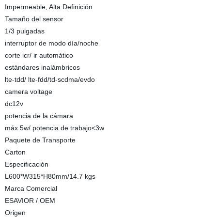
Impermeable, Alta Definición
Tamaño del sensor
1/3 pulgadas
interruptor de modo día/noche
corte icr/ ir automático
estándares inalámbricos
lte-tdd/ lte-fdd/td-scdma/evdo
camera voltage
dc12v
potencia de la cámara
máx 5w/ potencia de trabajo<3w
Paquete de Transporte
Carton
Especificación
L600*W315*H80mm/14.7 kgs
Marca Comercial
ESAVIOR / OEM
Origen