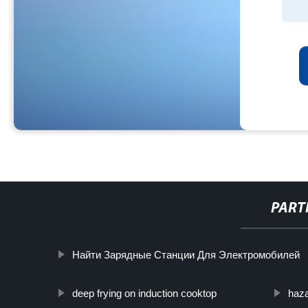
PART
Найти Зарядные Станции Для Электромобилей
deep frying on induction cooktop
haza