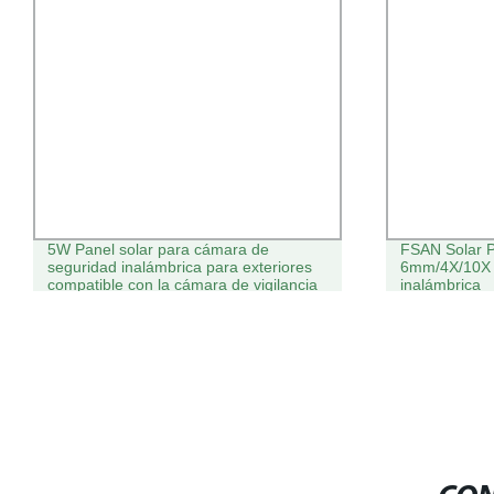
5W Panel solar para cámara de
FSAN Solar P
seguridad inalámbrica para exteriores
6mm/4X/10X 
compatible con la cámara de vigilancia
inalámbrica
con batería recargable DC 5V, energía
solar continua para cámara