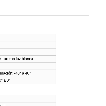
 Lux con luz blanca
linación: -40° a 40°
0° a 0°
onal