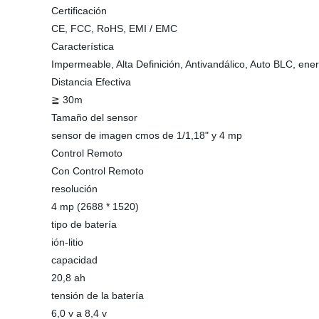
Certificación
CE, FCC, RoHS, EMI / EMC
Característica
Impermeable, Alta Definición, Antivandálico, Auto BLC, ener
Distancia Efectiva
≧ 30m
Tamaño del sensor
sensor de imagen cmos de 1/1,18" y 4 mp
Control Remoto
Con Control Remoto
resolución
4 mp (2688 * 1520)
tipo de batería
ión-litio
capacidad
20,8 ah
tensión de la batería
6,0 v a 8,4 v