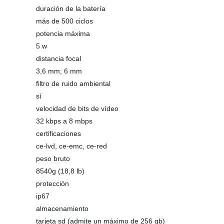
duración de la batería
más de 500 ciclos
potencia máxima
5 w
distancia focal
3,6 mm; 6 mm
filtro de ruido ambiental
sí
velocidad de bits de vídeo
32 kbps a 8 mbps
certificaciones
ce-lvd, ce-emc, ce-red
peso bruto
8540g (18,8 lb)
protección
ip67
almacenamiento
tarjeta sd (admite un máximo de 256 gb)