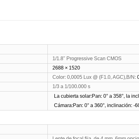
1/1.8" Progressive Scan CMOS
2688 × 1520
Color: 0,0005 Lux @ (F1.0, AGC),B/N:
0
1/3 a 1/100.000 s
La cubierta solar:Pan: 0° a 358°, la inc
Cámara:Pan: 0° a 360°, inclinación: -6
Lente de focal fija, de 4 mm, 6mm opci