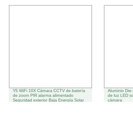
Y5 WiFi 10X Cámara CCTV de batería
Aluminio Die
de zoom PIR alarma alimentado
de luz LED sol
Seguridad exterior Baja Energía Solar
cámara
Cámara 8,0MP 4G WiFi Solar Cámara
doble objetivo