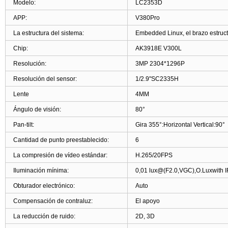
Modelo:
LC2353D
APP:
V380Pro
La estructura del sistema:
Embedded Linux, el brazo estruct
Chip:
AK3918E V300L
Resolución:
3MP 2304*1296P
Resolución del sensor:
1/2.9
"
SC2335H
Lente
4MM
Ángulo de visión:
80°
Pan-tilt:
Gira 355°:Horizontal Vertical
:
90°
Cantidad de punto preestablecido:
6
La compresión de vídeo estándar:
H.265/20FPS
Iluminación mínima:
0,01 lux@
(
F2.0
,
VGC),O.Luxwith I
Obturador electrónico:
Auto
Compensación de contraluz:
El apoyo
La reducción de ruido:
2D
,
3D