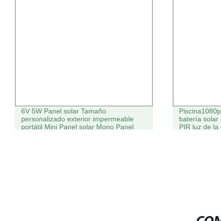
6V 5W Panel solar Tamaño
Piscina1080p
personalizado exterior impermeable
batería sola
portátil Mini Panel solar Mono Panel
PIR luz de l
solar pequeño utilizando Cámara de
Seguridad