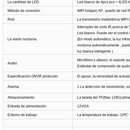
La cantidad de LED:
Led blanco de 4pcs pcs + 4LED In
Método de conexión:
WIFI hotspot, AP , puerto de red 
Red:
La transmisión inalámbrica WIFI 
Interruptor de corte IR
,
acerca de 
Led blanco. Puede ser el control
La visión nocturna
(En modo automático, la luz infrar
nocturna automáticamente , puede
luz blanca inteligente ).
Micrófono y altavoz, el soporte au
Audio:
Estándar de compresión de audio
Especificación ONVIF protocolo:
El apoyo ,la necesidad de actuali
Alarma:
1.La detección de movimiento
,
vo
Almacenamiento:
La tarjeta del TF
(
Max 128G
);
alma
Entrada de alimentación:
12V/2A
Entorno de trabajo:
La temperatura de trabajo:-10
ºC
~