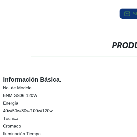
S
PRODU
Información Básica.
No. de Modelo.
ENM-SS06-120W
Energía
40w/50w/80w/100w/120w
Técnica
Cromado
Iluminación Tiempo