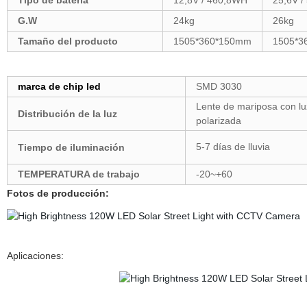
Tipo de batería
12,8V / 460,8WH
25,6V 
G.W
24kg
26kg
Tamaño del producto
1505*360*150mm
1505*3
marca de chip led
SMD 3030
Lente de mariposa con lu
Distribución de la luz
polarizada
5-7 días de lluvia
Tiempo de iluminación
TEMPERATURA de trabajo
-20~+60
Fotos de producción:
Aplicaciones: