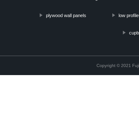
plywood wall panels
low profi
cupb
Copyright © 2021 Fuj