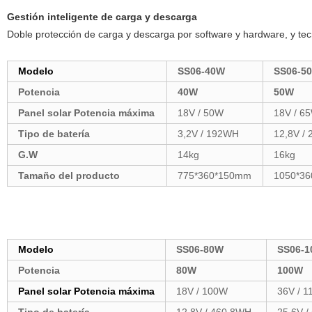
Gestión inteligente de carga y descarga
Doble protección de carga y descarga por software y hardware, y tec
Modelo
SS06-40W
SS06-5
Potencia
40W
50W
Panel solar Potencia máxima
18V / 50W
18V / 6
Tipo de batería
3,2V / 192WH
12,8V /
G.W
14kg
16kg
Tamaño del producto
775*360*150mm
1050*3
Modelo
SS06-80W
SS06-
Potencia
80W
100W
Panel solar Potencia máxima
18V / 100W
36V / 