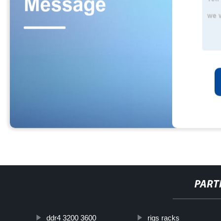
PART
ddr4 3200 3600
rigs racks