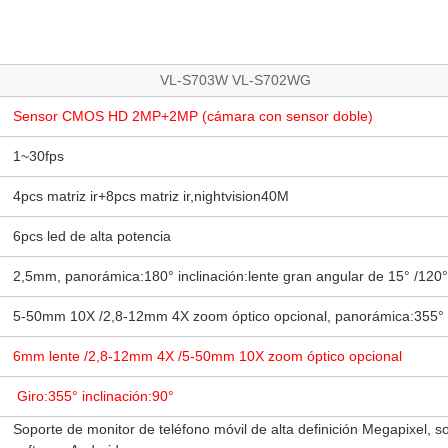
VL-S703W VL-S702WG
Sensor CMOS HD 2MP+2MP (cámara con sensor doble)
1~30fps
4pcs matriz ir+8pcs matriz ir,nightvision40M
6pcs led de alta potencia
2,5mm, panorámica:180° inclinación:lente gran angular de 15° /120
5-50mm 10X /2,8-12mm 4X zoom óptico opcional, panorámica:355° i
6mm lente /2,8-12mm 4X /5-50mm 10X zoom óptico opcional
Giro:355° inclinación:90°
Soporte de monitor de teléfono móvil de alta definición Megapixel