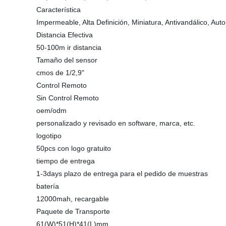
Característica
Impermeable, Alta Definición, Miniatura, Antivandálico, Aut
Distancia Efectiva
50-100m ir distancia
Tamaño del sensor
cmos de 1/2,9"
Control Remoto
Sin Control Remoto
oem/odm
personalizado y revisado en software, marca, etc.
logotipo
50pcs con logo gratuito
tiempo de entrega
1-3days plazo de entrega para el pedido de muestras
batería
12000mah, recargable
Paquete de Transporte
61(W)*51(H)*41(L)mm