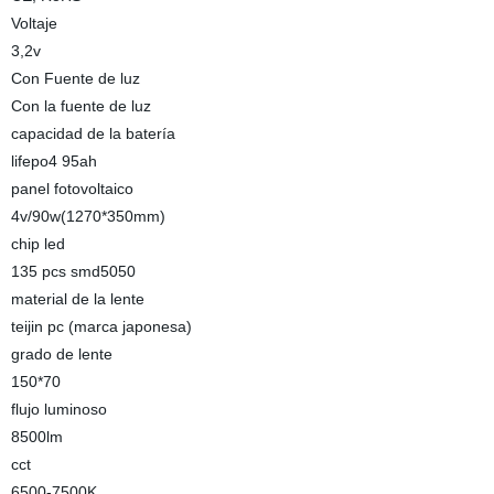
Voltaje
3,2v
Con Fuente de luz
Con la fuente de luz
capacidad de la batería
lifepo4 95ah
panel fotovoltaico
4v/90w(1270*350mm)
chip led
135 pcs smd5050
material de la lente
teijin pc (marca japonesa)
grado de lente
150*70
flujo luminoso
8500lm
cct
6500-7500K