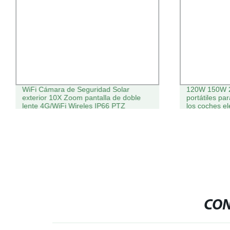
WiFi Cámara de Seguridad Solar
120W 150W 2
exterior 10X Zoom pantalla de doble
portátiles pa
lente 4G/WiFi Wireles IP66 PTZ
los coches el
Seguridad Mini Cámara CCTV IP con
Ranura para tarjetas
CON