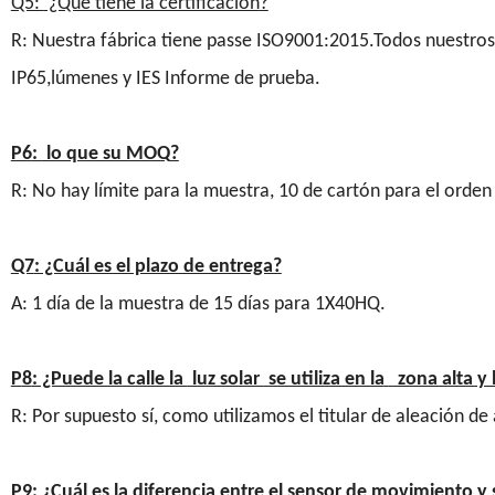
Q5:
¿Qué tiene la certificación
?
R: Nuestra fábrica tiene passe ISO9001:2015.Todos nuestros
IP65,lúmenes y IES Informe de prueba.
P6
:
lo que su MOQ
?
R: No hay límite para la muestra, 10 de cartón para el ord
Q7
: ¿Cuál es el plazo de entrega?
A: 1 día de la muestra de 15 días para 1X40HQ.
P
8
: ¿Puede la calle la
luz solar
se utiliza en la
zona alta y
R: Por supuesto sí, como utilizamos el titular de aleación de 
P
9
: ¿Cuál es la diferencia entre el sensor de movimiento y