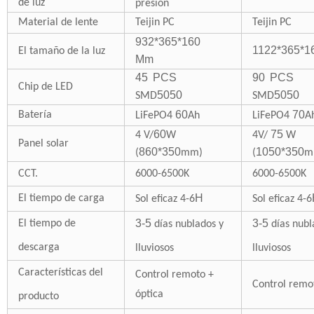
de luz
presión
Material de lente
Teijin PC
Teijin PC
932*365*160
1122*365*
El tamaño de la luz
Mm
45
PCS
90
PCS
Chip de LED
5050
5050
SMD
SMD
60
70
Batería
LiFePO4
Ah
LiFePO4
A
60
75
4 V/
W
4V/
W
Panel solar
860*350
1050*350
(
mm)
(
m
CCT.
6000-6500
K
6000-6500
K
H
El tiempo de carga
Sol eficaz 4-6
Sol eficaz 4-6
3-5
3-5
El tiempo de
días nublados y
días nubl
descarga
lluviosos
lluviosos
Características del
Control remoto +
Control remot
óptica
producto