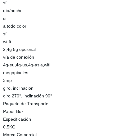
sí
día/noche
sí
a todo color
sí
wi-fi
2,4g 5g opcional
vía de conexión
4g-eu,4g-us,4g-asia,wifi
megapíxeles
3mp
giro, inclinación
giro 270°, inclinación 90°
Paquete de Transporte
Paper Box
Especificación
0.5KG
Marca Comercial