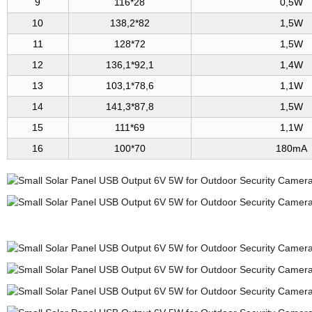
9
116*28
0,5W
10
138,2*82
1,5W
11
128*72
1,5W
12
136,1*92,1
1,4W
13
103,1*78,6
1,1W
14
141,3*87,8
1,5W
15
111*69
1,1W
16
100*70
180mA