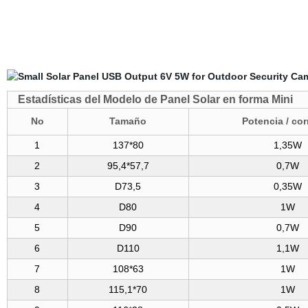
Estadísticas del Modelo de Panel Solar en forma Mini
No
Tamaño
Potencia / cor
1
137*80
1,35W
2
95,4*57,7
0,7W
3
D73,5
0,35W
4
D80
1W
5
D90
0,7W
6
D110
1,1W
7
108*63
1W
8
115,1*70
1W