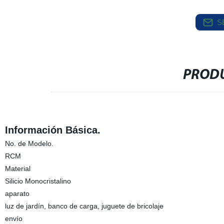
S
PRODU
Información Básica.
No. de Modelo.
RCM
Material
Silicio Monocristalino
aparato
luz de jardín, banco de carga, juguete de bricolaje
envío