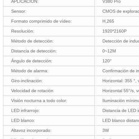
APLICACIÓN:
V380 Pro
Sensor:
CMOS de exploraci
Formato comprimido de vídeo:
H,265
Resolución:
1920*2160P
Método de detección:
Detección de indu
Distancia de detección:
0~12M
Ángulo de detección:
120°
Método de alarma:
Confirmación de i
Giro-inclinación:
Horizontal: 355 °, 
Velocidad de rotación
Horizontal 55°/s, v
Visión nocturna a todo color:
Iluminación míni
LED infrarrojo:
Distancia de LED i
LED blanco:
LED blanco distanc
Altavoz incorporado:
3W