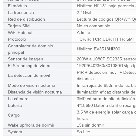
El módulo
Hisilicon Hi1131 baja potencia c
La frecuencia
2.4Gwifi
Red de distribución
Lectura de códigos QR+Wifi Qu
Tarjeta SIM
No es compatible
WiFi Hotspot
Admite
Protocolo
TCP/IP, TCP, UDP, HTTP, SMT
Controlador de dominio
Hisilicon EV3518Hi300
principal
Sensor de imagen
200W a 1080P SC2335 sensor
El Streaming de vídeo
1920*640*360/301080/15fps f
PIR + detección móvil + Detecc
La detección de móvil
distancia
Modo de visión nocturna
Infrarrojos de 850nm de luz bl
Distancia de visión nocturna
Iluminación eficaz distancia d
La cámara
3MP cámara de alta definición
Batería
4*18650 Batería de litio recarg
3,5 W de energía solar carga
Cargo
horas
Wake up/hora de dormir
15s sin dormir
System
So Lite