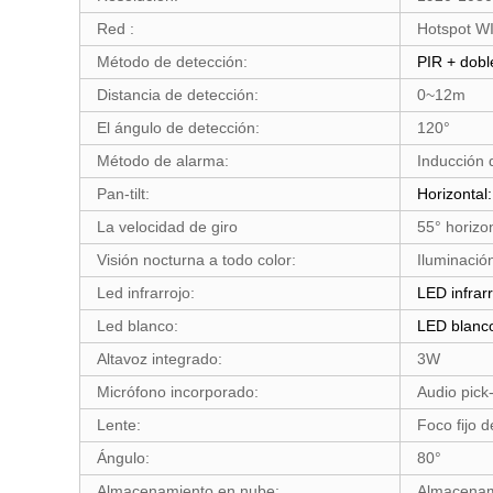
Red :
Hotspot WI
Método de detección:
PIR + dobl
Distancia de detección:
0~12m
El ángulo de detección:
120°
Método de alarma:
Inducción 
Pan-tilt:
Horizontal:
La velocidad de giro
55° horizo
Visión nocturna a todo color:
Iluminaci
Led infrarrojo:
LED infrarr
Led blanco:
LED blanco
Altavoz integrado:
3W
Micrófono incorporado:
Audio pick
Lente:
Foco fijo 
Ángulo:
80°
Almacenamiento en nube:
Almacenam