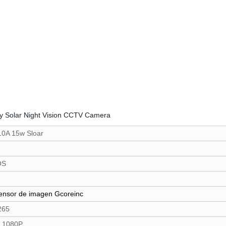
0A 15w Sloar
IOS
nsor de imagen Gcoreinc
265
 1080P.