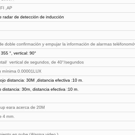
FI ,AP
e radar de detección de inducción
de doble confirmación y empujar la información de alarmas teléfonomóv
 355 °, vertical: 90°
ntal/ vertical de segundos, de 40°/segundos
ón mínima 0.00001LUX
ojo distancia: 30M ,distancia efectiva :10 m.
 distancia: 30m, distancia efectiva :10 m.
-up eara acerca de 20M
de 4 mm.
iento en nube (Alarma video )