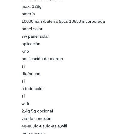
máx. 128g
batería
10000mah /batería 5pcs 18650 incorporada
panel solar
7w panel solar
aplicación
¿no
notificación de alarma
sí
día/noche
sí
a todo color
sí
wi-fi
2,4g 5g opcional
vía de conexión
4g-eu,4g-us,4g-asia,wifi
megapíxeles