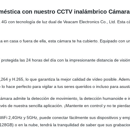
oméstica con nuestro CCTV inalámbrico Cámara
 4G con tecnología de luz dual de Veacam Electronics Co., Ltd. Esta 
ea en casa o fuera de ella, esta cámara te ha cubierto. Equipado con
protegida las 24 horas del día con la impresionante distancia de visi
64 y H.265, lo que garantiza la mejor calidad de vídeo posible. Ademá
o hace perfecto para vigilar a tus seres queridos o incluso para asusta
cámara admite la detección de movimiento, la detección humanoide e in
és de nuestra sencilla aplicación. ¡Mantente en control y no te pierdas
n WiFi 2,4GHz y 5GHz, puede conectar fácilmente sus dispositivos y e
128GB) o en la nube, tendrá la tranquilidad de saber que sus grabaci