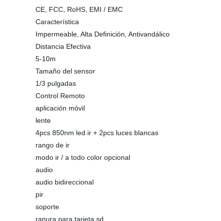
CE, FCC, RoHS, EMI / EMC
Característica
Impermeable, Alta Definición, Antivandálico
Distancia Efectiva
5-10m
Tamaño del sensor
1/3 pulgadas
Control Remoto
aplicación móvil
lente
4pcs 850nm led ir + 2pcs luces blancas
rango de ir
modo ir / a todo color opcional
audio
audio bidireccional
pir
soporte
ranura para tarjeta sd