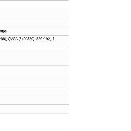
0fps
288), QVGA (640*320), 320*192; 1-