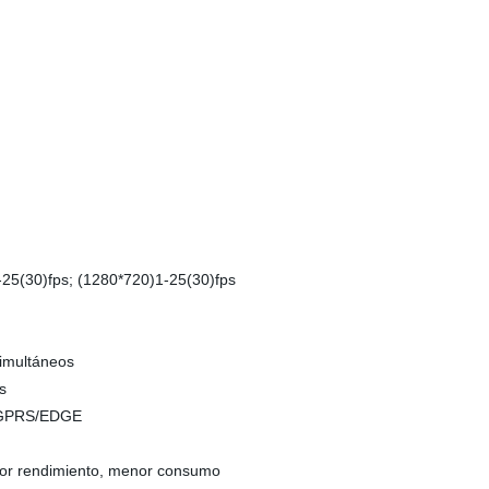
-25(30)fps; (1280*720)1-25(30)fps
simultáneos
s
/GPRS/EDGE
ejor rendimiento, menor consumo