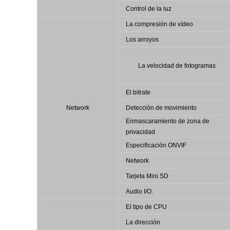
Control de la luz
La compresión de vídeo
Los arroyos
La velocidad de fotogramas
El bitrate
Network
Detección de movimiento
Enmascaramiento de zona de
privacidad
Especificación ONVIF
Network
Tarjeta Mini SD
Audio I/O.
El tipo de CPU
La dirección