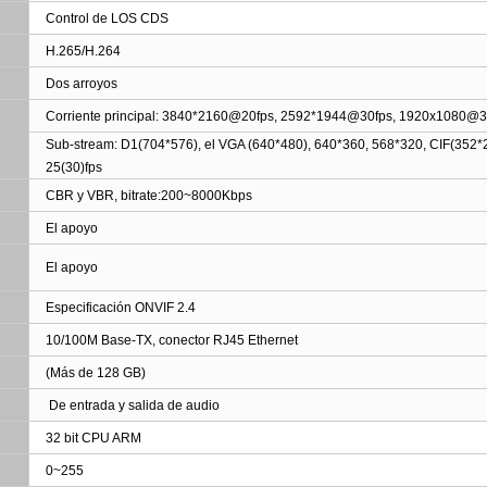
Control de LOS CDS
H.265/H.264
Dos arroyos
Corriente principal: 3840*2160@20fps, 2592*1944@30fps, 1920x1080@3
Sub-stream: D1(704*576), el VGA (640*480), 640*360, 568*320, CIF(352*
25(30)fps
CBR y VBR, bitrate
:
200~8000Kbps
El apoyo
El apoyo
Especificación ONVIF 2.4
10/100M Base-TX, conector RJ45 Ethernet
(Más de 128 GB)
De entrada y salida de audio
32 bit CPU ARM
0~255