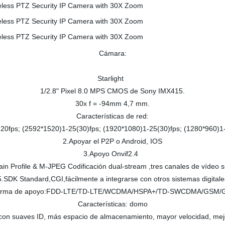
Cámara:
Starlight
1/2.8" Pixel 8.0 MPS CMOS de Sony IMX415.
30x f = -94mm 4,7 mm.
Características de red:
20fps; (2592*1520)1-25(30)fps; (1920*1080)1-25(30)fps; (1280*960)1
2.Apoyar el P2P o Android, IOS
3.Apoyo Onvif2.4
in Profile & M-JPEG Codificación dual-stream ,tres canales de vídeo 
5.SDK Standard,CGI,fácilmente a integrarse con otros sistemas digitale
aforma de apoyo:FDD-LTE/TD-LTE/WCDMA/HSPA+/TD-SWCDMA/GSM
Características: domo
, con suaves ID, más espacio de almacenamiento, mayor velocidad, m