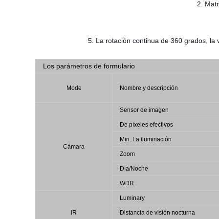
2. Matr
5. La rotación continua de 360 grados, la
Los parámetros de formulario
Mode
Nombre y descripción
Sensor de imagen
De píxeles efectivos
Min. La iluminación
Cámara
Zoom
Día/Noche
WDR
Luminary
IR
Distancia de visión nocturna