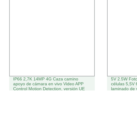
IP66 2,7K 14MP 4G Caza camino
5V 2.5W Fot
apoyo de cámara en vivo Video APP
células 5,5V 
Control Motion Detection, versión UE
laminado de v
Energía Sola
batería para 
de fotos