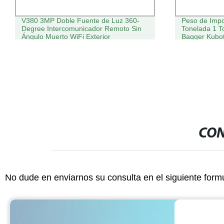
V380 3MP Doble Fuente de Luz 360-
Peso de Impo
Degree Intercomunicador Remoto Sin
Tonelada 1 T
Ángulo Muerto WiFi Exterior
Bagger Kubot
Impermeable HD Visión Nocturna CCTV
Tonelada Env
Cámara Solar
Excavadora
CON
No dude en enviarnos su consulta en el siguiente form