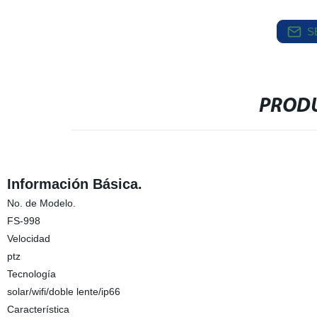
S
PRODU
Información Básica.
No. de Modelo.
FS-998
Velocidad
ptz
Tecnología
solar/wifi/doble lente/ip66
Característica