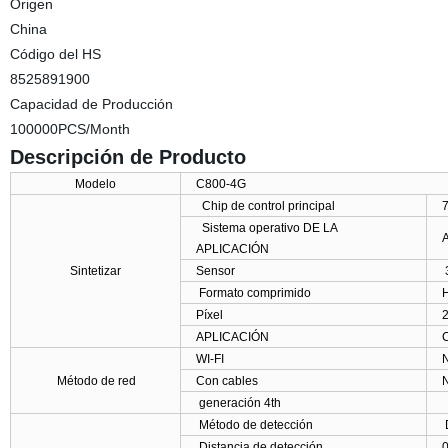
Origen
China
Código del HS
8525891900
Capacidad de Producción
100000PCS/Month
Descripción de Producto
Modelo
C800-4G
Chip de control principal
Sistema operativo DE LA
A
APLICACIÓN
Sintetizar
Sensor
Formato comprimido
Píxel
APLICACIÓN
WI-FI
N
Método de red
Con cables
N
generación 4th
M
Método de detección
D
Distancia de detección
0