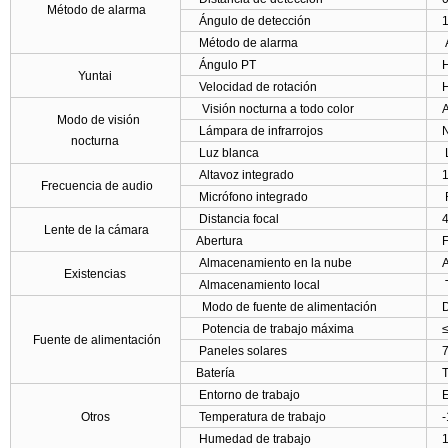
Método de alarma
Ángulo de detección
Método de alarma
A
Ángulo PT
H
Yuntai
Velocidad de rotación
H
Visión nocturna a todo color
Modo de visión
Lámpara de infrarrojos
N
nocturna
Luz blanca
L
Altavoz integrado
Frecuencia de audio
Micrófono integrado
R
Distancia focal
Lente de la cámara
Abertura
F
Almacenamiento en la nube
Existencias
Almacenamiento local
T
Modo de fuente de alimentación
D
Potencia de trabajo máxima
Fuente de alimentación
Paneles solares
Batería
T
Entorno de trabajo
E
Otros
Temperatura de trabajo
Humedad de trabajo