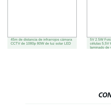
45m de distancia de infrarrojos cámara
5V 2.5W Fot
CCTV de 1080p 80W de luz solar LED
células 5,5V 
laminado de v
Energía Sola
batería para 
de fotos
CON