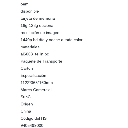
oem
disponible
tarjeta de memoria
16g-128g opcional
resolución de imagen
1440p hd día y noche a todo color
materiales
al6063+teijin pc
Paquete de Transporte
Carton
Especificación
1122*365*160mm
Marca Comercial
SunC
Origen
China
Código del HS
9405499000