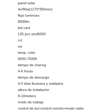
panel solar
4v/90w(1270*350mm)
flujo luminoso
8500lm
led cant
135 pcs smd5050
cct
cw
temp. color
6500-7500K
tiempo de charing
4-6 horas
tiempo de descarga
4-5 días lluviosos y nublados
altura de instalación
8-10meters
modo de trabajo
control de luz+control remoto+modo radar