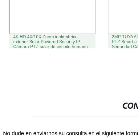
4K HD 4X/10X Zoom inalámbrico
2MP TUYA AP
exterior Solar Powered Security IP
PTZ Smart a 
Cámara PTZ solar de circuito humano
Seguridad C
de doble lente CCTV 4G/WiFi
Solar CCTV 1
SIM
CON
No dude en enviarnos su consulta en el siguiente form