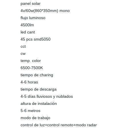
panel solar
4v/60w(860*350mm) mono
flujo luminoso
4500lm
led cant
45 pcs smd5050
cct
cw
temp. color
6500-7500K
tiempo de charing
4-6 horas
tiempo de descarga
4-5 días lluviosos y nublados
altura de instalación
5-6 metros
modo de trabajo
control de luz+control remoto+modo radar