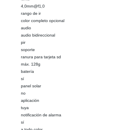
4,0mm@f1,0
rango de ir
color completo opcional
audio
audio bidireccional
pir
soporte
ranura para tarjeta sd
máx. 128g
batería
sí
panel solar
no
aplicación
tuya
notificación de alarma
sí
a todo color