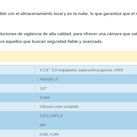
ble con el almacenamiento local y en la nube, lo que garantiza que el 
oluciones de vigilancia de alta calidad, para ofrecer una cámara que s
para aquellos que buscan seguridad fiable y avanzada.
2,8
3,0
1/
",
megapíxeles, exploración progresiva, CMOS
4mm
@F1,0
115
°
3 ejes
24hours color completo
0,02LUX/F1,0
DDP
H.265, H,264