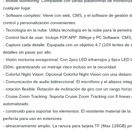
- Mobile Monitoring: Compatible con varias plataformas de monitoriza
cualquier lugar.
- Software completo: Viene con web, CMS, y el software de gestión 
control y personalización convenientes.
- Tecnología en la nube: Utiliza tecnología en la nube para la penetra
- Control fácil de usar: Incluye P2P APP: XMeye y PC Software: CMS, lo
- Capture cada detalle: Equipada con un objetivo 4,7 (10X lentes d
detalles sin pasar por alto.
- Visión nocturna excepcional: Con 2pcs LED infrarrojos y 6pcs LED l
150m, garantizando un metraje claro incluso en la oscuridad.
- Colorful Night Vision: Opcional Colorful Night Vision con una distan
- Comunicación de audio bidireccional: El micrófono y el altavoz int
- rotación flexible: Rotación de inclinación de giro con un rango hor
- Cruise Zoom Tracking: Soporta Cruise Zoom Tracking con 8 líneas 
automatizado.
- construido para soportar los elementos: El resistente material de l
perfecta para uso en exteriores.
- almacenamiento amplio: La ranura para tarjeta TF (Max 128GB) pro