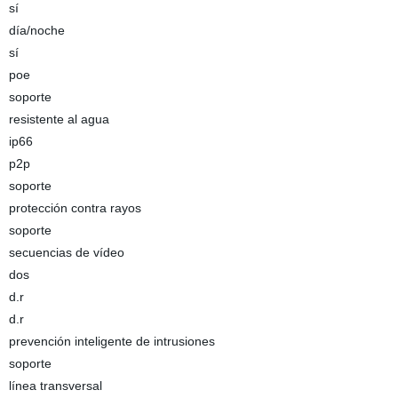
sí
día/noche
sí
poe
soporte
resistente al agua
ip66
p2p
soporte
protección contra rayos
soporte
secuencias de vídeo
dos
d.r
d.r
prevención inteligente de intrusiones
soporte
línea transversal