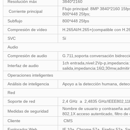
Resolución máx
3840*2160
Flujo principal: 8MP 3840*2160 15f
Corriente principal
800*448 25fps;
Subflujo
800*448 25fps
Compresión de vídeo
H.265AI/H.265+(compatible con H.265
SVC
Sí
Audio
Compresión de audio
G.711,soporta conversación bidreccio
1ch entrada,nivel:2Vp-p,impedancia:
Interfaz de audio
salida,impedancia:16Ω,30mw,admitir
Operaciones inteligentes
Análisis de inteligencia
Apoyo a la detección humana, detecci
Red
Soporte de red
2,4 GHz a 2,4835 GHz/IEEE802,11b
Nombre de usuario y contraseña aut
Medidas de seguridad
802,1X acceso autenticado, filtro de 
Cliente
CMS
Explorador Web
IE 10+, Chrome 57+, Firefox 52+, Sa