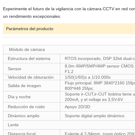
Experimente el futuro de la vigilancia con la cámara CCTV en red co
un rendimiento excepcionales.
Parámetros del producto
Módulo de cámara
Estructura del sistema
RTOS incorporado, DSP 32bit dual-c
8,0m /6MP/5MP/4MP sensor CMOS de 
Sensor
F1,2
Velocidad de obturación
1/50(1/60)s a 1/10.000s
Flujo principal: 8MP 3840*2160 15f
Salida de imagen
800*448 25fps;
Soporte ir-CUT,ir-CUT bobina tiene 
Día y noche
200mA, y el voltaje es 3,5V-6V
Reducción de ruido
Apoyo 2D/3D
Dinámico amplio
Soporte digital amplio dinámico
Lente
Distancia focal
F=lente 4,7-94mm, zoom óptico 20X