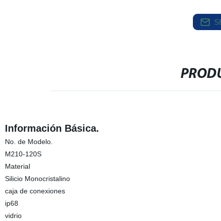
S
PRODU
Información Básica.
No. de Modelo.
M210-120S
Material
Silicio Monocristalino
caja de conexiones
ip68
vidrio